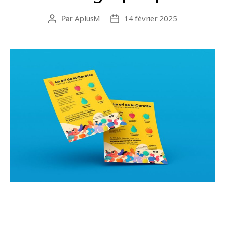
AplusM
14 février 2025
Par
Auteur
Date
de
de
l’article
l’article