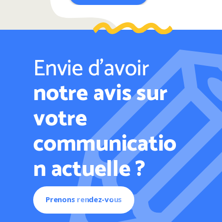
Envie d’avoir
notre avis sur
votre
communicatio
n actuelle ?
Prenons rendez-vous