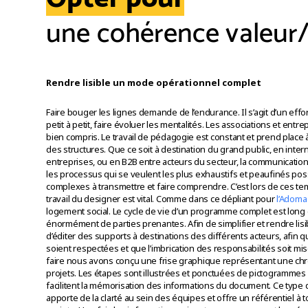
une cohérence valeur
Rendre lisible un mode opérationnel complet
Faire bouger les lignes demande de l’endurance. Il s’agit d’un effor
petit à petit, faire évoluer les mentalités. Les associations et entrep
bien compris. Le travail de pédagogie est constant et prend place 
des structures. Que ce soit à destination du grand public, en inter
entreprises, ou en B2B entre acteurs du secteur, la communication 
les processus qui se veulent les plus exhaustifs et peaufinés pos
complexes à transmettre et faire comprendre. C’est lors de ces te
travail du designer est vital. Comme dans ce dépliant pour
l’Adoma
logement social. Le cycle de vie d’un programme complet est long e
énormément de parties prenantes. Afin de simplifier et rendre lisible
d’éditer des supports à destinations des différents acteurs, afin 
soient respectées et que l’imbrication des responsabilités soit mis
faire nous avons conçu une frise graphique représentant une ch
projets. Les étapes sont illustrées et ponctuées de pictogrammes
facilitent la mémorisation des informations du document. Ce typ
apporte de la clarté au sein des équipes et offre un référentiel à 