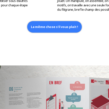
tiliser sous d’autres
jouet. On manipule, on assemble, on c
es pour chaque étape
motifs, on travaille avec une seule
du filigrane, bref le champ des possi
La même chose s'il vous plait !