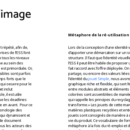
/image
Métaphore de la ré-utilisation
t répété, afin de,
Lors de la conception d’une identité v
rises de l’ESS l’ont
d’apporter une démarcation sur un sec
à tous les niveaux
structure. Il faut que l’identité visuel
ne au sein des
l’ESS il peut être habile de proposer
est primordiale. Or,
fait raccord avec l’offre déployée. On 
sibles sont parfois
partage, ou encore des valeurs liées 
mps forts que le
l’identité du
jouet Simple,
nous avons
qui oeuvre pour le
graphique riche et flexible, qui sert
t inclut
entre modules abstraits et éléments
, il est utile
colorées sont assemblées de manière
que les deadlines
qui rappelle les principes du recyclag
e en avant.
Pour ce
transforme.» Les jouets de cette ma
ronologie des
matières plastiques recyclées et entiè
 qui dynamisent et
jouets sont consignés de manière à 
e de document
vie du produit. Ce vocabulaire de f
tous les acteurs des
métaphore à la fois du ré-emploi et d