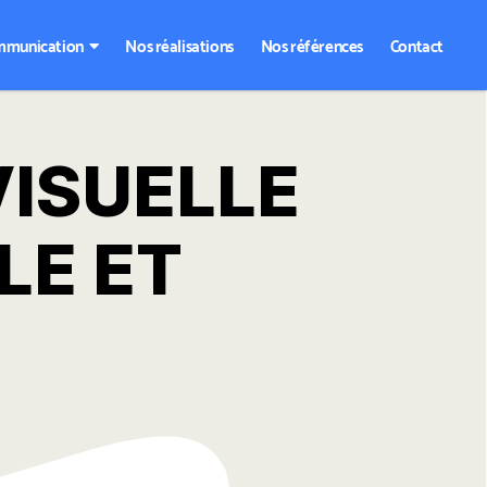
mmunication
Nos réalisations
Nos références
Contact
VISUELLE
LE ET