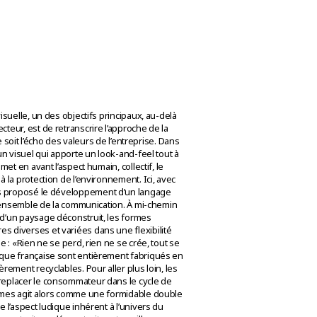
isuelle, un des objectifs principaux, au-delà
teur, est de retranscrire l’approche de la
le soit l’écho des valeurs de l’entreprise. Dans
 un visuel qui apporte un look-and-feel tout à
met en avant l’aspect humain, collectif, le
à la protection de l’environnement. Ici, avec
 proposé le développement d’un langage
 l’ensemble de la communication. À mi-chemin
 d’un paysage déconstruit, les formes
s diverses et variées dans une flexibilité
e : «Rien ne se perd, rien ne se crée, tout se
rque française sont entièrement fabriqués en
rement recyclables. Pour aller plus loin, les
replacer le consommateur dans le cycle de
ormes agit alors comme une formidable double
e l’aspect ludique inhérent à l’univers du